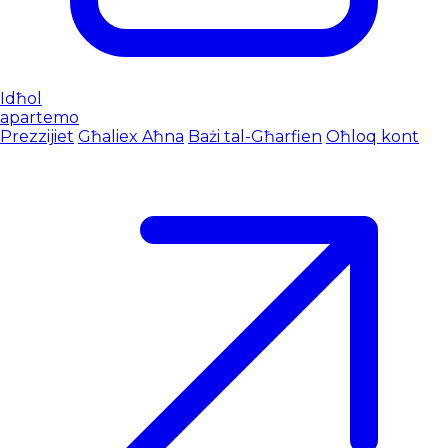
Idħol
apartemo
Prezzijiet
Għaliex Aħna
Bażi tal-Għarfien
Oħloq kont