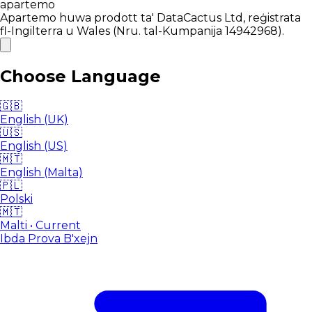
apartemo
Apartemo huwa prodott ta' DataCactus Ltd, reġistrata
fl-Ingilterra u Wales (Nru. tal-Kumpanija 14942968).
Choose Language
🇬🇧
English (UK)
🇺🇸
English (US)
🇲🇹
English (Malta)
🇵🇱
Polski
🇲🇹
Malti
• Current
Ibda Prova B'xejn