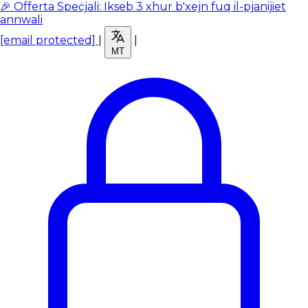
🎉 Offerta Speċjali: Ikseb 3 xhur b'xejn fuq il-pjanijiet
annwali
[email protected]
|
|
MT