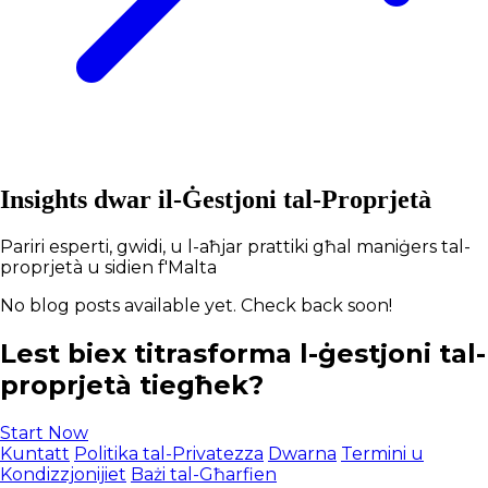
Insights dwar il-Ġestjoni tal-Proprjetà
Pariri esperti, gwidi, u l-aħjar prattiki għal maniġers tal-
proprjetà u sidien f'Malta
No blog posts available yet. Check back soon!
Lest biex titrasforma l-ġestjoni tal-
proprjetà tiegħek?
Start Now
Kuntatt
Politika tal-Privatezza
Dwarna
Termini u
Kondizzjonijiet
Bażi tal-Għarfien