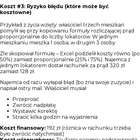
Koszt #3: Ryzyko błędu (które może być
kosztowne)
Przykład z życia wzięty: właściciel trzech mieszkań
pomylił się przy kopiowaniu formuły rozliczającej prąd
proporcjonalnie do liczby lokatorów. W jednym
mieszkaniu mieszka 1 osoba, w drugim 3 osoby.
Źle skopiował formułę – Excel podzielił koszty równo (po
50%) zamiast proporcjonalnie (25% i 75%). Najemca z
jednym lokatorem dostał rachunek za prąd 320 zł
zamiast 128 zł.
Najemca od razu wyłapał błąd (bo zna swoje zużycie) i
napisał ostry mail. Właściciel musiał:
Przeprosić
Zwrócić nadpłatę
Wystawić korektę
Stracić kilka godzin na wyjaśnienia
Koszt finansowy:
192 zł (różnica w rachunku trzeba
było zwrócić natychmiast)
Koszt wizerunkowy:
Zaufanie najemcy nadszarpnięte