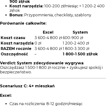
900 zł/rok
Koszt narzędzia:
100-200 zł/miesiąc = 1 200-2 400
zł/rok
Bonus:
Przypomnienia, checklisty, szablony
Porównanie całkowite:
Excel
System
Koszt czasu
3 600-4 800 zł
600-900 zł
Koszt narzędzia
0 zł
1 200-2 400 zł
RAZEM rocznie
3 600-4 800 zł
1 800-3 300 zł
Oszczędność
–
1 800-1 500 zł/rok
Verdict:
System zdecydowanie wygrywa
.
Oszczędzasz 1 500-1 800 zł rocznie + zyskujesz spokój i
bezpieczeństwo.
Scenariusz C: 4+ mieszkań
Excel:
Czas na rozliczenia: 8-12 godzin/miesiąc