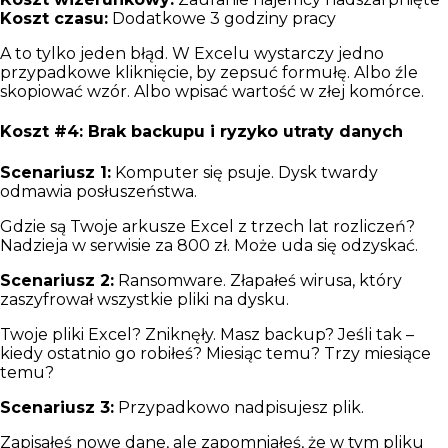
Koszt czasu:
Dodatkowe 3 godziny pracy
A to tylko jeden błąd. W Excelu wystarczy jedno
przypadkowe kliknięcie, by zepsuć formułę. Albo źle
skopiować wzór. Albo wpisać wartość w złej komórce.
Koszt #4: Brak backupu i ryzyko utraty danych
Scenariusz 1:
Komputer się psuje. Dysk twardy
odmawia posłuszeństwa.
Gdzie są Twoje arkusze Excel z trzech lat rozliczeń?
Nadzieja w serwisie za 800 zł. Może uda się odzyskać.
Scenariusz 2:
Ransomware. Złapałeś wirusa, który
zaszyfrował wszystkie pliki na dysku.
Twoje pliki Excel? Zniknęły. Masz backup? Jeśli tak –
kiedy ostatnio go robiłeś? Miesiąc temu? Trzy miesiące
temu?
Scenariusz 3:
Przypadkowo nadpisujesz plik.
Zapisałeś nowe dane, ale zapomniałeś, że w tym pliku