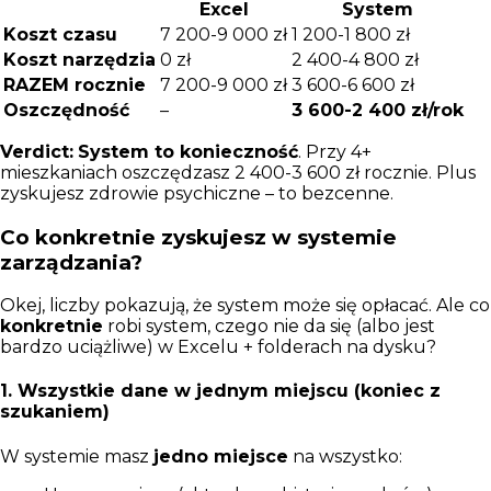
Excel
System
Koszt czasu
7 200-9 000 zł
1 200-1 800 zł
Koszt narzędzia
0 zł
2 400-4 800 zł
RAZEM rocznie
7 200-9 000 zł
3 600-6 600 zł
Oszczędność
–
3 600-2 400 zł/rok
Verdict:
System to konieczność
. Przy 4+
mieszkaniach oszczędzasz 2 400-3 600 zł rocznie. Plus
zyskujesz zdrowie psychiczne – to bezcenne.
Co konkretnie zyskujesz w systemie
zarządzania?
Okej, liczby pokazują, że system może się opłacać. Ale co
konkretnie
robi system, czego nie da się (albo jest
bardzo uciążliwe) w Excelu + folderach na dysku?
1. Wszystkie dane w jednym miejscu (koniec z
szukaniem)
W systemie masz
jedno miejsce
na wszystko: