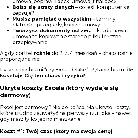
umowa_poprawki.docx, umowa_final.docx
Boisz się utraty danych
– co jeśli komputer się
zepsuje?
Musisz pamiętać o wszystkim
– terminy
płatności, przeglądy, koniec umowy
Tworzysz dokumenty od zera
– każda nowa
umowa to kopiowanie starego pliku i ręczne
przepisywanie
A gdy portfel
rośnie
do 2, 3, 4 mieszkań – chaos rośnie
proporcjonalnie.
Pytanie nie brzmi “czy Excel działa?”. Pytanie brzmi:
ile
kosztuje Cię ten chaos i ryzyko?
Ukryte koszty Excela (który wydaje się
darmowy)
Excel jest darmowy? Nie do końca. Ma ukryte koszty,
które trudno zauważyć na pierwszy rzut oka – nawet
gdy masz tylko jedno mieszkanie.
Koszt #1: Twój czas (który ma swoją cenę)