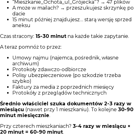
“Mieszkanie_Ochota_ul_Grójecka”? → 47 plików
A może w mailach? → przeszukujesz skrzynkę po
dacie
15 minut później znajdujesz… starą wersję sprzed
aneksu
Czas stracony:
15-30 minut
na każde takie zapytanie.
A teraz pomnóż to przez:
Umowy najmu (najemca, pośrednik, własne
archiwum)
Protokoły zdawczo-odbiorcze
Polisy ubezpieczeniowe (po szkodzie trzeba
szybko)
Faktury za media z poprzednich miesięcy
Protokóły z przeglądów technicznych
Średnio właściciel szuka dokumentów 2-3 razy w
miesiącu
(nawet przy 1 mieszkaniu). To kolejne
30-90
minut miesięcznie
.
Przy czterech mieszkaniach?
3-4 razy w miesiącu ×
20 minut = 60-90 minut
.