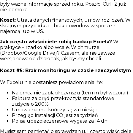
były ważne informacje sprzed roku. Poszło. Ctrl+Z już
nie pomoże.
Koszt:
Utrata danych finansowych, umów, rozliczeń. W
skrajnym przypadku – brak dowodów w sporze z
najemcą lub w US.
Jak często właściciele robią backup Excela?
W
praktyce – rzadko albo wcale. W chmurze
(Dropbox/Google Drive)? Czasem, ale nie zawsze
wersjonowanie działa tak, jak byśmy chcieli.
Koszt #5: Brak monitoringu w czasie rzeczywistym
W Excelu nie dostaniesz powiadomienia, że:
Najemca nie zapłacił czynszu (termin był wczoraj)
Faktura za prąd przekroczyła standardowe
zużycie o 200%
Umowa najmu kończy się za miesiąc
Przegląd instalacji CO jest za tydzień
Polisa ubezpieczeniowa wygasa za 14 dni
Musisz sam pamiętać o sprawdzaniu. I często właściciele