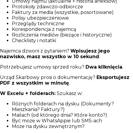
Umowy najmu (aktualne + historia aneksów)
Protokoły zdawczo-odbiorcze
Faktury za media (wszystkie, posortowane)
Polisy ubezpieczeniowe
Przeglądy techniczne
Korespondencja z najemcą
Rozliczenia mediów (bieżące i historyczne)
Checklisty i notatki
Najemca dzwoni z pytaniem?
Wpisujesz jego
nazwisko, masz wszystko w 10 sekund
.
Potrzebujesz umowy sprzed roku?
Dwa kliknięcia
.
Urząd Skarbowy prosi o dokumentację?
Eksportujesz
PDF z wszystkim w minutę
.
W Excelu + folderach:
Szukasz w:
Różnych folderach na dysku (Dokumenty?
Mieszkania? Faktury?)
Mailach (od którego dnia? Które konto?)
Być może w WhatsAppie lub SMS-ach
Może na dysku zewnętrznym?