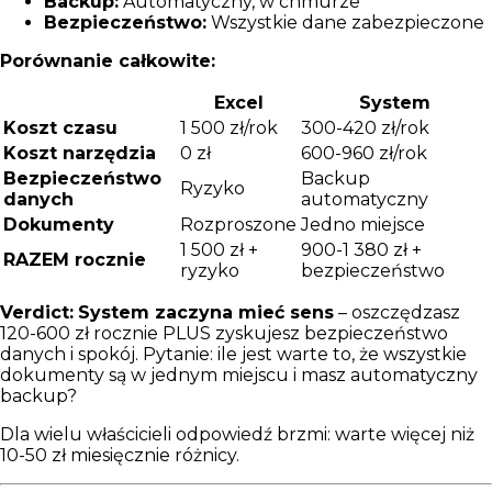
Backup:
Automatyczny, w chmurze
Bezpieczeństwo:
Wszystkie dane zabezpieczone
Porównanie całkowite:
Excel
System
Koszt czasu
1 500 zł/rok
300-420 zł/rok
Koszt narzędzia
0 zł
600-960 zł/rok
Bezpieczeństwo
Backup
Ryzyko
danych
automatyczny
Dokumenty
Rozproszone
Jedno miejsce
1 500 zł +
900-1 380 zł +
RAZEM rocznie
ryzyko
bezpieczeństwo
Verdict:
System zaczyna mieć sens
– oszczędzasz
120-600 zł rocznie PLUS zyskujesz bezpieczeństwo
danych i spokój. Pytanie: ile jest warte to, że wszystkie
dokumenty są w jednym miejscu i masz automatyczny
backup?
Dla wielu właścicieli odpowiedź brzmi: warte więcej niż
10-50 zł miesięcznie różnicy.