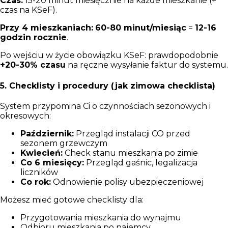
Czas:
15-20 minut miesięcznie na każde mieszkanie (+
czas na KSeF).
Przy 4 mieszkaniach:
60-80 minut/miesiąc
=
12-16
godzin rocznie
.
Po wejściu w życie obowiązku KSeF: prawdopodobnie
+20-30% czasu
na ręczne wysyłanie faktur do systemu.
5. Checklisty i procedury (jak zimowa checklista)
System przypomina Ci o czynnościach sezonowych i
okresowych:
Październik:
Przegląd instalacji CO przed
sezonem grzewczym
Kwiecień:
Check stanu mieszkania po zimie
Co 6 miesięcy:
Przegląd gaśnic, legalizacja
liczników
Co rok:
Odnowienie polisy ubezpieczeniowej
Możesz mieć gotowe checklisty dla:
Przygotowania mieszkania do wynajmu
Odbioru mieszkania po najemcy